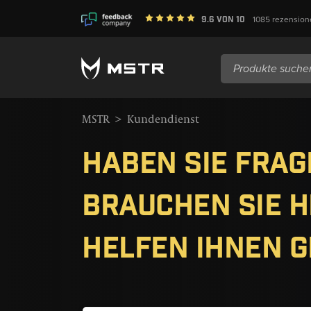
9.6
Von
10
1085
rezension
Suche
nach:
MSTR
>
Kundendienst
Haben Sie Frag
brauchen Sie H
helfen Ihnen g