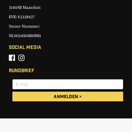
3140AB Maassluis
KVK: 63328437
Steuer Nummer:
NL002496886B89
Social Media
Rundbrief