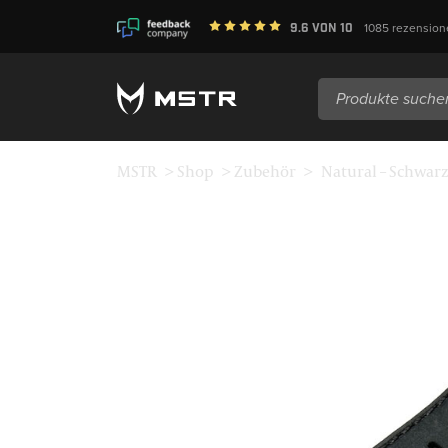
9.6
Von
10
1085
rezension
Suche
nach:
MSTR
>
Shop
>
Zubehör
>
Natural – Schwar