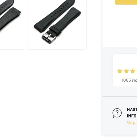
1085
re
Hast
Inf
Wha