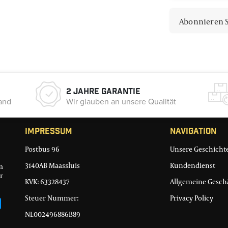
Abonnieren S
2 Jahre Garantie
and
Wir glauben an unsere Qualität
Impressum
Navigation
Postbus 96
Unsere Geschicht
3140AB Maassluis
Kundendienst
m
r
KVK: 63328437
Allgemeine Gesc
Steuer Nummer:
Privacy Policy
NL002496886B89