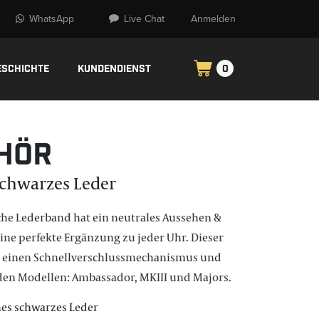
WhatsApp
Live Chat
Anmelden
eschichte
Kundendienst
0
hör
Schwarzes Leder
sche Lederband hat ein neutrales Aussehen &
eine perfekte Ergänzung zu jeder Uhr. Dieser
 einen Schnellverschlussmechanismus und
den Modellen: Ambassador, MKIII und Majors.
hes schwarzes Leder