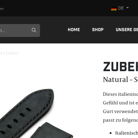
DE
en
Home
Shop
Unsere G
zes Leder
Zube
Natural – 
Dieses italieni
Gefühl und ist 
Gurt verwendet
passt zu folgen
Italienisc