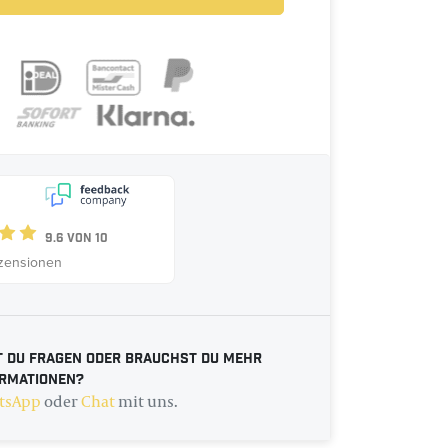
9.6
Von
10
zensionen
 du Fragen oder brauchst du mehr
ormationen?
tsApp
oder
Chat
mit uns.